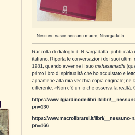
Nessuno nasce nessuno muore, Nisargadatta
Raccolta di dialoghi di Nisargadatta, pubblicata 
italiano. Riporta le conversazioni dei suoi ultimi 
1981, quando avvenne il suo
mahasamadhi
(qua
primo libro di spiritualità che ho acquistato e le
appartiene alla mia vecchia copia originale; nel
differente. «Non c’è un io che osserva la realtà. C
https://www.ilgiardinodeilibri.it/libri/__n
I
pn=130
https://www.macrolibrarsi.it/libri/__nessun
pn=166