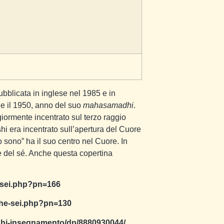
ubblicata in inglese nel 1985 e in
5 e il 1950, anno del suo
mahasamadhi
.
ormente incentrato sul terzo raggio
shi era incentrato sull’apertura del Cuore
o sono” ha il suo centro nel Cuore. In
e del sé. Anche questa copertina
he-sei.php?pn=166
io-che-sei.php?pn=130
shi-insegnamento/dp/8880930044/