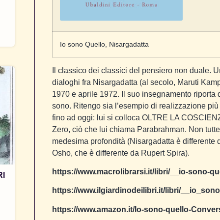
Io sono Quello, Nisargadatta
Il classico dei classici del pensiero non duale.
dialoghi fra Nisargadatta (al secolo, Maruti Kampl
1970 e aprile 1972. Il suo insegnamento riporta di
sono. Ritengo sia l’esempio di realizzazione più
fino ad oggi: lui si colloca OLTRE LA COSCIEN
Zero, ciò che lui chiama Parabrahman. Non tutte le
medesima profondità (Nisargadatta è differente d
Osho, che è differente da Rupert Spira).
https://www.macrolibrarsi.it/libri/__io-sono-
RI
https://www.ilgiardinodeilibri.it/libri/__io_s
https://www.amazon.it/Io-sono-quello-Conve