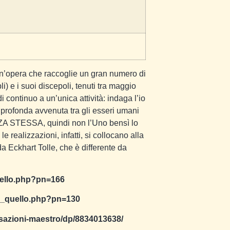
 Un’opera che raccoglie un gran numero di
i) e i suoi discepoli, tenuti tra maggio
 continuo a un’unica attività: indaga l’io
 profonda avvenuta tra gli esseri umani
ZA STESSA, quindi non l’Uno bensì lo
 realizzazioni, infatti, si collocano alla
a Eckhart Tolle, che è differente da
quello.php?pn=166
ono_quello.php?pn=130
rsazioni-maestro/dp/8834013638/