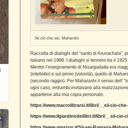
Sii ciò che sei, Maharshi
Raccolta di dialoghi del “santo di Arunachala”, p
italiano nel 1988. I dialoghi si tennero tra il 192
Mentre l’insegnamento di Nisargadatta era maggi
i
(intelletto) e sul primo (volontà), quello di Mahar
(secondo raggio). Per Maharashi il senso dell’ “i
ogni caso, entrambi invitavano alla realizzazion
appartiene alla mia copia personale.
https://www.macrolibrarsi.it/libri/__sii-cio-c
https://www.ilgiardinodeilibri.it/libri/__sii-c
https://www.amazon.it/Sii-sei-Ramana-Mahar