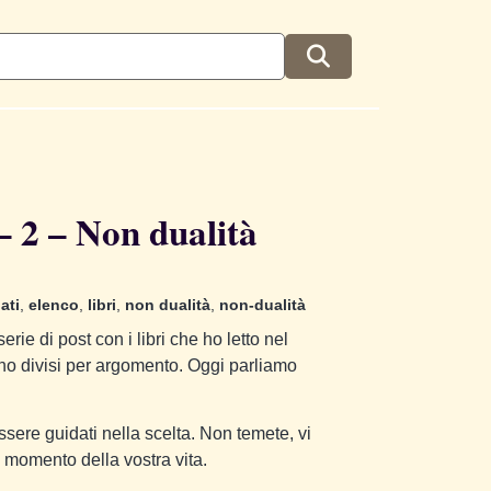
2 – Non dualità
ati
,
elenco
,
libri
,
non dualità
,
non-dualità
rie di post con i libri che ho letto nel
ono divisi per argomento. Oggi parliamo
sere guidati nella scelta. Non temete, vi
o momento della vostra vita.