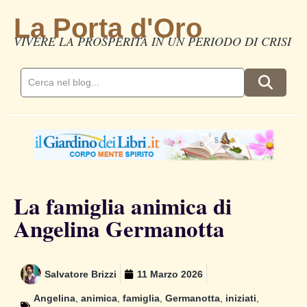
La Porta d'Oro
VIVERE LA PROSPERITÀ IN UN PERIODO DI CRISI
La famiglia animica di
Angelina Germanotta
Salvatore Brizzi
11 Marzo 2026
Angelina
,
animica
,
famiglia
,
Germanotta
,
iniziati
,