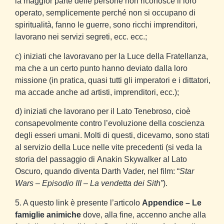
la maggior parte delle persone non riconosce il loro
operato, semplicemente perché non si occupano di
spiritualità, fanno le guerre, sono ricchi imprenditori,
lavorano nei servizi segreti, ecc. ecc.;
c) iniziati che lavoravano per la Luce della Fratellanza,
ma che a un certo punto hanno deviato dalla loro
missione (in pratica, quasi tutti gli imperatori e i dittatori,
ma accade anche ad artisti, imprenditori, ecc.);
d) iniziati che lavorano per il Lato Tenebroso, cioè
consapevolmente contro l’evoluzione della coscienza
degli esseri umani. Molti di questi, dicevamo, sono stati
al servizio della Luce nelle vite precedenti (si veda la
storia del passaggio di Anakin Skywalker al Lato
Oscuro, quando diventa Darth Vader, nel film: “
Star
Wars – Episodio III – La vendetta dei Sith”
).
5. A questo link è presente l’articolo
Appendice – Le
famiglie animiche
dove, alla fine, accenno anche alla