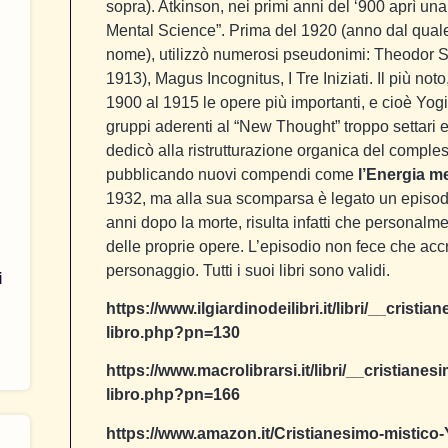
sopra). Atkinson, nei primi anni del ‘900 aprì una
Mental Science”. Prima del 1920 (anno dal quale in
nome), utilizzò numerosi pseudonimi: Theodor Sh
1913), Magus Incognitus, I Tre Iniziati. Il più noto
1900 al 1915 le opere più importanti, e cioè Yog
gruppi aderenti al “New Thought” troppo settari 
dedicò alla ristrutturazione organica del comple
pubblicando nuovi compendi come
l’Energia me
1932, ma alla sua scomparsa è legato un episodi
anni dopo la morte, risulta infatti che personalm
delle proprie opere. L’episodio non fece che acc
personaggio. Tutti i suoi libri sono validi.
i
https://www.ilgiardinodeilibri.it/libri/__crist
libro.php?pn=130
https://www.macrolibrarsi.it/libri/__cristian
libro.php?pn=166
https://www.amazon.it/Cristianesimo-mistic