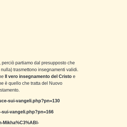
, perciò partiamo dal presupposto che
itto nulla) trasmettono insegnamenti validi.
che
Il vero insegnamento del Cristo
e
he è quello che tratta del Nuovo
estamento.
a-luce-sui-vangeli.php?pn=130
ce-sui-vangeli.php?pn=166
am-Mikha%C3%ABl-