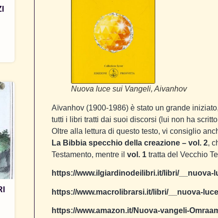
I
Nuova luce sui Vangeli, Aivanhov
Aïvanhov (1900-1986) è stato un grande iniziato
tutti i libri tratti dai suoi discorsi (lui non ha scr
Oltre alla lettura di questo testo, vi consiglio an
La Bibbia specchio della creazione – vol. 2
, c
Testamento, mentre il
vol. 1
tratta del Vecchio T
https://www.ilgiardinodeilibri.it/libri/__nuov
RI
https://www.macrolibrarsi.it/libri/__nuova-lu
https://www.amazon.it/Nuova-vangeli-Omra