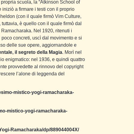
 propria scuola, la “Atkinson School of
iziò a firmare i testi con il proprio
eldon (con il quale firmò Vim Culture,
, tuttavia, è quello con il quale firmò dal
i Ramacharaka. Nel 1920, ritenuti i
e poco concreti, uscì dal movimento e si
sso delle sue opere, aggiornandole e
ntale, il segreto della Magia
. Morì nel
o enigmatico: nel 1936, e quindi quattro
ente provvedette al rinnovo del copyright
rescere l’alone di leggenda del
ianesimo-mistico-yogi-ramacharaka-
esimo-mistico-yogi-ramacharaka-
o-Yogi-Ramacharaka/dp/889044004X/