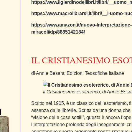
https://www.ilgiardinodeilibri.it/libri/__uom
https://www.macrolibrarsi.it/libri/__l-uomo-
https://www.amazon.it/nuovo-Interpretazione
miracoli/dp/8885142184/
IL CRISTIANESIMO ESO
di Annie Besant, Edizioni Teosofiche Italiane
Il Cristianesimo esotererico, di Annie Besa
Scritto nel 1905, è un classico dell’esoterismo, 
I
assenza dalle librerie. Scritta da una donna ch
“visione delle cose sottili”, questa è ancora l’ope
l’interpretazione profonda degli insegnamenti cri
approfondire questo argomento senza smarrirsi 