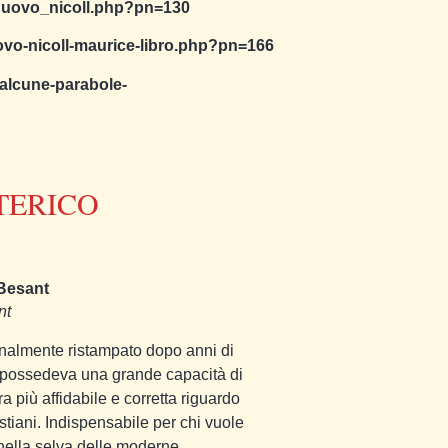
o_nuovo_nicoll.php?pn=130
nuovo-nicoll-maurice-libro.php?pn=166
-alcune-parabole-
TERICO
nt
finalmente ristampato dopo anni di
e possedeva una grande capacità di
ra più affidabile e corretta riguardo
stiani. Indispensabile per chi vuole
nella selva delle moderne