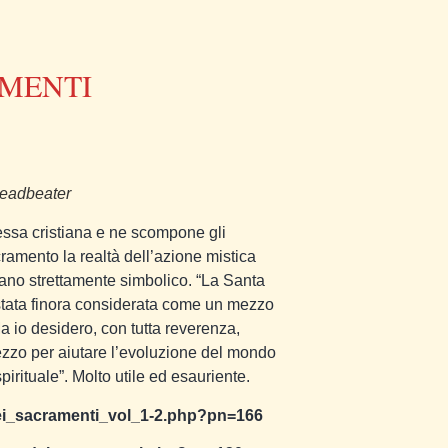
AMENTI
Leadbeater
essa cristiana e ne scompone gli
cramento la realtà dell’azione mistica
piano strettamente simbolico. “La Santa
è stata finora considerata come un mezzo
Ma io desidero, con tutta reverenza,
zzo per aiutare l’evoluzione del mondo
irituale”. Molto utile ed esauriente.
_dei_sacramenti_vol_1-2.php?pn=166