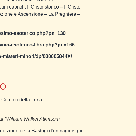
ni capitoli: Il Cristo storico – Il Cristo
rezione e Ascensione – La Preghiera – Il
tianesimo-esoterico.php?pn=130
anesimo-esoterico-libro.php?pn=166
o-misteri-minori/dp/888885844X/
CO
 Cerchio della Luna
i (William Walker Atkinson)
la edizione della Bastogi (l’immagine qui