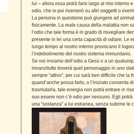
lui – allora essa potrà farsi largo al mio interno
odio, che io poi riverserò su altri soggetti o event
La persona in questione può giungere ad ammala
fisicamente. La reale causa della malattia non s
l’odio che tale forma è in grado di risvegliare d
presente in lei una certa capacità di odiare. Le 
lungo tempo al nostro interno provocano il logor
l’indebolimento del nostro sistema immunitario.
Se noi inviamo dell’odio a Gesù o a un qualunque 
innanzitutto troverà quel personaggio in uno stat
sempre “attivo”, per cui sarà ben difficile che la
quand’anche possa farlo, o l’iniziato consenta di
trasmutarla, tale energia non potrà entrare in ri
suo essere non c’è odio per nessuno. Egli potrà 
una “sostanza” a lui estranea, senza subirne le