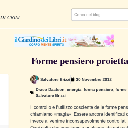
DI CRISI
Forme pensiero proietta
Salvatore Brizzi
30 Novembre 2012
Draco Daatson
,
energia
,
forma pensiero
,
forme 
Salvatore Brizzi
Il controllo e l’utilizzo cosciente delle forme pen
chiamiamo »magia«. Essere ancora identificati c
invece al venirne inconsapevolmente controllati e
Ogni volta che pensiamo a qualcuno, da noi parte