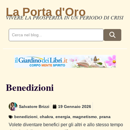
La Porta d'Oro
VIVERE LA PROSPERITÀ IN UN PERIODO DI CRISI
Benedizioni
Salvatore Brizzi
19 Gennaio 2026
benedizioni
,
chakra
,
energia
,
magnetismo
,
prana
Volete diventare benefici per gli altri e allo stesso tempo