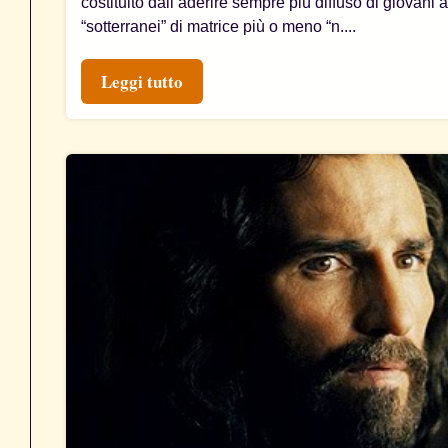
costituito dall’aderire sempre più diffuso di giovani a
“sotterranei” di matrice più o meno “n....
Leggi tutto