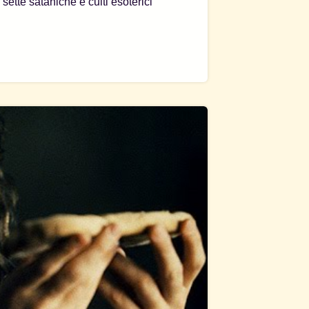
 sette sataniche e culti esoterici