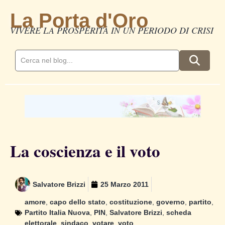
La Porta d'Oro
VIVERE LA PROSPERITÀ IN UN PERIODO DI CRISI
La coscienza e il voto
Salvatore Brizzi
25 Marzo 2011
amore
,
capo dello stato
,
costituzione
,
governo
,
partito
,
Partito Italia Nuova
,
PIN
,
Salvatore Brizzi
,
scheda
elettorale
,
sindaco
,
votare
,
voto