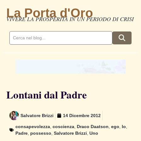
La Porta d'Oro
VIVERE LA PROSPERITÀ IN UN PERIODO DI CRISI
Lontani dal Padre
Salvatore Brizzi
14 Dicembre 2012
consapevolezza
,
coscienza
,
Draco Daatson
,
ego
,
Io
,
Padre
,
possesso
,
Salvatore Brizzi
,
Uno