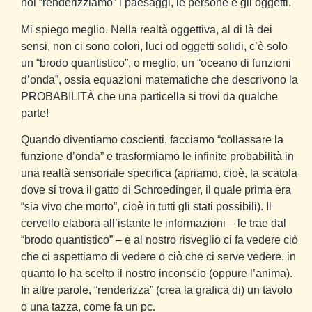
noi “renderizziamo” i paesaggi, le persone e gli oggetti.
Mi spiego meglio. Nella realtà oggettiva, al di là dei
sensi, non ci sono colori, luci od oggetti solidi, c’è solo
un “brodo quantistico”, o meglio, un “oceano di funzioni
d’onda”, ossia equazioni matematiche che descrivono la
PROBABILITÀ che una particella si trovi da qualche
parte!
Quando diventiamo coscienti, facciamo “collassare la
funzione d’onda” e trasformiamo le infinite probabilità in
una realtà sensoriale specifica (apriamo, cioè, la scatola
dove si trova il gatto di Schroedinger, il quale prima era
“sia vivo che morto”, cioè in tutti gli stati possibili). Il
cervello elabora all’istante le informazioni – le trae dal
“brodo quantistico” – e al nostro risveglio ci fa vedere ciò
che ci aspettiamo di vedere o ciò che ci serve vedere, in
quanto lo ha scelto il nostro inconscio (oppure l’anima).
In altre parole, “renderizza” (crea la grafica di) un tavolo
o una tazza, come fa un pc.