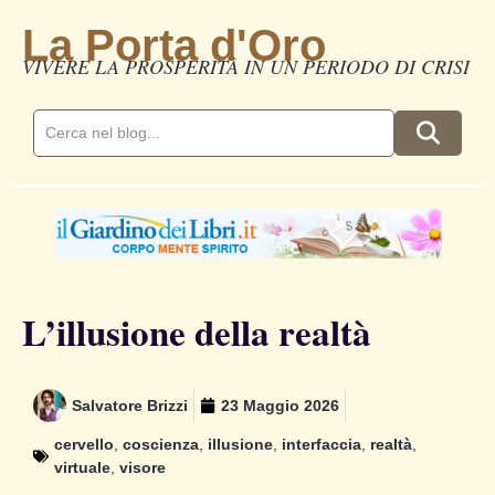
La Porta d'Oro
VIVERE LA PROSPERITÀ IN UN PERIODO DI CRISI
L’illusione della realtà
Salvatore Brizzi
23 Maggio 2026
cervello
,
coscienza
,
illusione
,
interfaccia
,
realtà
,
virtuale
,
visore