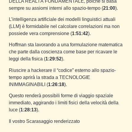
DELLA REALTÀ FONDAMENTALE, poiché si basa
sempre su assiomi interni allo spazio-tempo (
21:00
).
L’intelligenza artificiale dei modelli linguistici attuali
(LLM) è formidabile nel calcolare correlazioni ma non
possiede vera comprensione (
1:51:42
).
Hoffman sta lavorando a una formulazione matematica
che parte dalla coscienza come base per ricavare le
leggi della fisica (
1:29:52
).
Riuscire a hackerare il “codice” esterno allo spazio-
tempo aprirà la strada a TECNOLOGIE
INIMMAGINABILI (
1:26:18
).
Questo renderà possibili forme di viaggio spaziale
immediato, aggirando i limiti fisici della velocità della
luce (
1:28:13
).
Il vostro Scarasaggio renderizzato