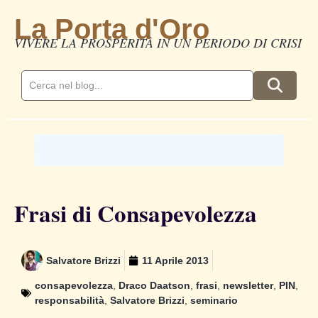
La Porta d'Oro
VIVERE LA PROSPERITÀ IN UN PERIODO DI CRISI
Frasi di Consapevolezza
Salvatore Brizzi
11 Aprile 2013
consapevolezza
,
Draco Daatson
,
frasi
,
newsletter
,
PIN
,
responsabilità
,
Salvatore Brizzi
,
seminario