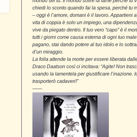
mondo sei tu. Il mondo soffre la fame perché tu vi
chiedi lo sconto quando fai la spesa, perché t
– oggi è l’amore, domani è il lavoro. Appartieni 
vita di coppia è solo un impiego, una dipendenza,
vive da piegato dentro. Il tuo vero “capo” è il m
tutti i giorni come causa esterna di ogni tuo ma
pagano, stai dando potere al tuo idolo e lo sottra
d’un miraggio.
La folla attende la morte per essere liberata dalle 
Draco Daatson così ci incitava: “Agite! Non trasc
usando la lamentela per giustificare l’inazione.
trasporterò cadaveri!”
——