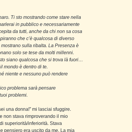
naro. Ti sto mostrando come stare nella
parlerai in pubblico e necessariamente
epita da tutti, anche da chi non sa cosa
epiranno che c’è qualcosa di diverso
i mostrano sulla ribalta. La Presenza è
onano solo se tese da molti millenni.
usto siano qualcosa che si trova là fuori…
il mondo è dentro di te.
hé niente e nessuno può rendere
unico problema sarà pensare
tuoi problemi.
ei una donna!” mi lasciai sfuggire.
he non stava rimproverando il mio
i superiorità/inferiorità. Stava
ale pensiero era uscito da me. La mia