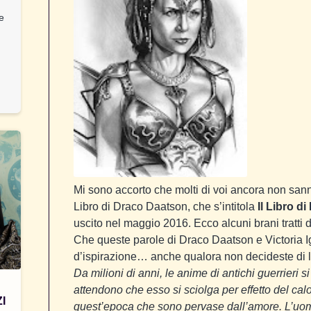
 e
Mi sono accorto che molti di voi ancora non sann
Libro di Draco Daatson, che s’intitola
Il Libro d
uscito nel maggio 2016. Ecco alcuni brani tratti d
Che queste parole di Draco Daatson e Victoria I
d’ispirazione… anche qualora non decideste di leg
Da milioni di anni, le anime di antichi guerrieri s
attendono che esso si sciolga per effetto del ca
I
quest’epoca che sono pervase dall’amore. L’uom