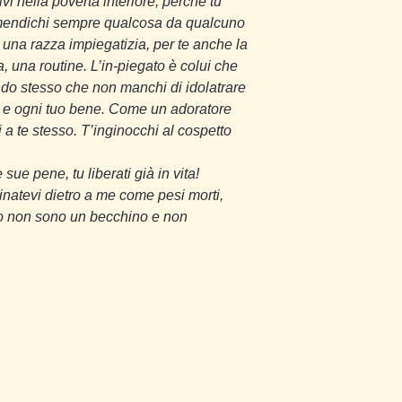
vi nella povertà interiore, perché tu
u mendichi sempre qualcosa da qualcuno
a una razza impiegatizia, per te anche la
 una routine. L’in-piegato è colui che
ondo stesso che non manchi di idolatrare
le e ogni tuo bene. Come un adoratore
i a te stesso. T’inginocchi al cospetto
sue pene, tu liberati già in vita!
inatevi dietro a me come pesi morti,
 Io non sono un becchino e non