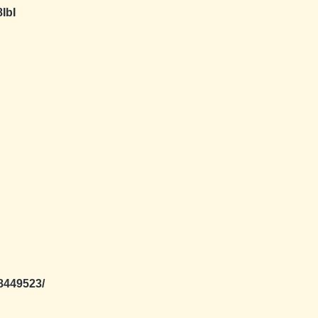
IbI
8449523/