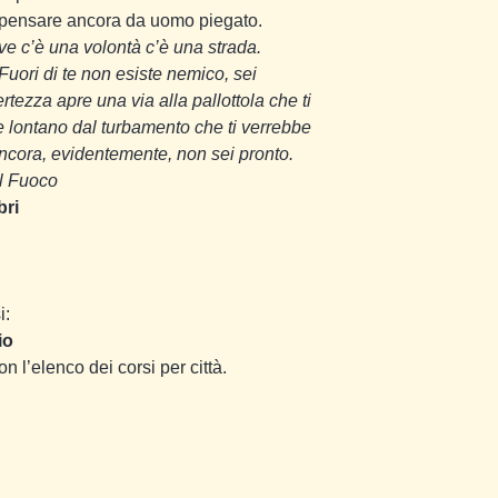
io pensare ancora da uomo piegato.
 c’è una volontà c’è una strada.
Fuori di te non esiste nemico, sei
tezza apre una via alla pallottola che ti
ene lontano dal turbamento che ti verrebbe
ancora, evidentemente, non sei pronto.
el Fuoco
bri
i:
io
n l’elenco dei corsi per città.