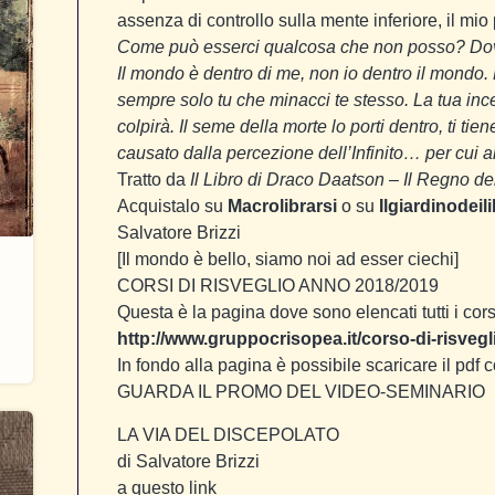
assenza di controllo sulla mente inferiore, il m
Come può esserci qualcosa che non posso? Dove
Il mondo è dentro di me, non io dentro il mondo. 
sempre solo tu che minacci te stesso. La tua incer
colpirà. Il seme della morte lo porti dentro, ti ti
causato dalla percezione dell’Infinito… per cui 
Tratto da
Il Libro di Draco Daatson – Il Regno d
Acquistalo su
Macrolibrarsi
o su
Ilgiardinodeili
Salvatore Brizzi
[Il mondo è bello, siamo noi ad esser ciechi]
CORSI DI RISVEGLIO ANNO 2018/2019
Questa è la pagina dove sono elencati tutti i cors
http://www.gruppocrisopea.it/corso-di-risvegl
In fondo alla pagina è possibile scaricare il pdf co
GUARDA IL PROMO DEL VIDEO-SEMINARIO
LA VIA DEL DISCEPOLATO
di Salvatore Brizzi
a questo link