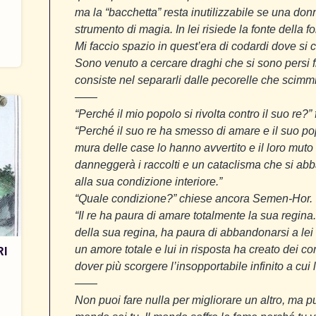
ma la “bacchetta” resta inutilizzabile se una donn
strumento di magia. In lei risiede la fonte della fo
Mi faccio spazio in quest’era di codardi dove si
Sono venuto a cercare draghi che si sono persi f
consiste nel separarli dalle pecorelle che scimmi
——
“Perché il mio popolo si rivolta contro il suo re?
“Perché il suo re ha smesso di amare e il suo pop
mura delle case lo hanno avvertito e il loro mut
danneggerà i raccolti e un cataclisma che si abba
alla sua condizione interiore.”
“Quale condizione?” chiese ancora Semen-Hor.
“Il re ha paura di amare totalmente la sua regina
della sua regina, ha paura di abbandonarsi a lei 
un amore totale e lui in risposta ha creato dei con
RI
dover più scorgere l’insopportabile infinito a cui le
——
Non puoi fare nulla per migliorare un altro, ma puo