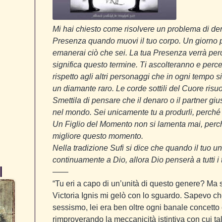
Mi hai chiesto come risolvere un problema di de
Presenza quando muovi il tuo corpo. Un giorno 
emanerai ciò che sei. La tua Presenza verrà perc
significa questo termine. Ti ascolteranno e perc
rispetto agli altri personaggi che in ogni tempo s
un diamante raro. Le corde sottili del Cuore risu
Smettila di pensare che il denaro o il partner gi
nel mondo. Sei unicamente tu a produrli, perché 
Un Figlio del Momento non si lamenta mai, perc
migliore questo momento.
Nella tradizione Sufi si dice che quando il tuo 
continuamente a Dio, allora Dio penserà a tutti i 
I
——
“Tu eri a capo di un’unità di questo genere? Ma s
Victoria Ignis mi gelò con lo sguardo. Sapevo c
sessismo, lei era ben oltre ogni banale concetto d
rimproverando la meccanicità istintiva con cui t