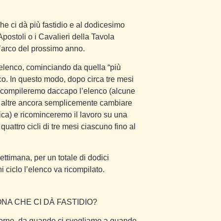
he ci dà più fastidio e al dodicesimo
postoli o i Cavalieri della Tavola
l’arco del prossimo anno.
elenco, cominciando da quella “più
enco. In questo modo, dopo circa tre mesi
, ricompileremo daccapo l’elenco (alcune
e altre ancora semplicemente cambiare
fica) e ricominceremo il lavoro su una
quattro cicli di tre mesi ciascuno fino al
timana, per un totale di dodici
ni ciclo l’elenco va ricompilato.
NA CHE CI DÀ FASTIDIO?
giorno, da quando ci svegliamo a quando