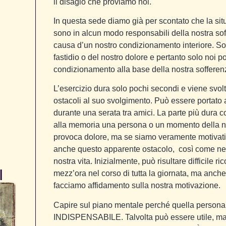
il disagio che proviamo noi.
In questa sede diamo già per scontato che la sit
sono in alcun modo responsabili della nostra s
causa d’un nostro condizionamento interiore. So
fastidio o del nostro dolore e pertanto solo noi 
condizionamento alla base della nostra sofferen
L’esercizio dura solo pochi secondi e viene svo
ostacoli al suo svolgimento. Può essere portato 
durante una serata tra amici. La parte più dura 
alla memoria una persona o un momento della nos
provoca dolore, ma se siamo veramente motivati
anche questo apparente ostacolo, così come ne a
nostra vita. Inizialmente, può risultare difficile r
I
mezz’ora nel corso di tutta la giornata, ma anch
facciamo affidamento sulla nostra motivazione.
Capire sul piano mentale perché quella persona 
INDISPENSABILE. Talvolta può essere utile, ma