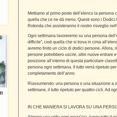
Mettiamo al primo posto dell’elenco la persona c
quella che ce ne dà meno. Questi sono i Dodici A
Rotonda che assisteranno il nostro risveglio nel
Ogni settimana lavoreremo su una persona dell’
difficile”, cioè quella che si trova in cima all’el
avremo finito un ciclo di dodici persone. Allora
persone potrebbero uscire, altre nuove entrare 
posizione all’interno di questa particolare classi
persona ogni settimana. Il tutto verrà ripetuto per 
completamento dell’anno.
Riassumendo: una persona o una situazione a set
settimane, il tutto ripetuto per quattro cicli. Ad og
RI
IN CHE MANIERA SI LAVORA SU UNA PERSO
Almeno una volta ogni mezz’ora, lungo tutto il 