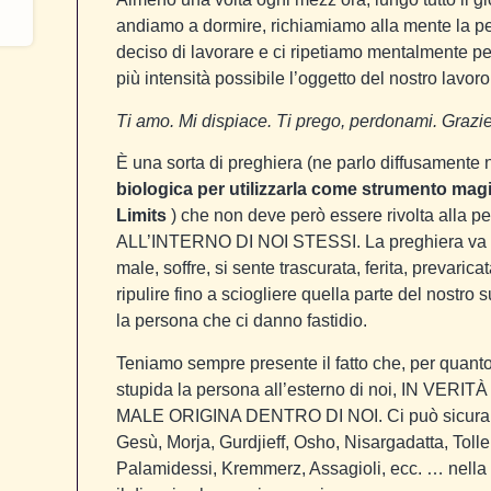
andiamo a dormire, richiamiamo alla mente la pe
deciso di lavorare e ci ripetiamo mentalmente pe
più intensità possibile l’oggetto del nostro lavoro
Ti amo. Mi dispiace. Ti prego, perdonami. Grazie
È una sorta di preghiera (ne parlo diffusamente 
biologica per utilizzarla come strumento mag
Limits
) che non deve però essere rivolta alla p
ALL’INTERNO DI NOI STESSI. La preghiera va ind
male, soffre, si sente trascurata, ferita, prevarica
ripulire fino a sciogliere quella parte del nostro
la persona che ci danno fastidio.
Teniamo sempre presente il fatto che, per quanto
stupida la persona all’esterno di noi, IN VE
MALE ORIGINA DENTRO DI NOI. Ci può sicurame
Gesù, Morja, Gurdjieff, Osho, Nisargadatta, Tolle
Palamidessi, Kremmerz, Assagioli, ecc. … nell