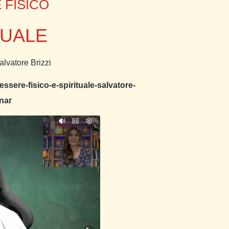
 FISICO
TUALE
lvatore Brizzi
essere-fisico-e-spirituale-salvatore-
inar