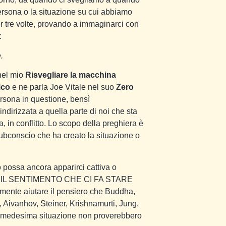
rsona o la situazione su cui abbiamo
r tre volte, provando a immaginarci con
:
.
nel mio
Risvegliare la macchina
ico
e ne parla Joe Vitale nel suo
Zero
ersona in questione, bensì
irizzata a quella parte di noi che sta
ta, in conflitto. Lo scopo della preghiera è
 subconscio che ha creato la situazione o
 possa ancora apparirci cattiva o
RITÀ IL SENTIMENTO CHE CI FA STARE
nte aiutare il pensiero che Buddha,
, Aivanhov, Steiner, Krishnamurti, Jung,
a medesima situazione non proverebbero