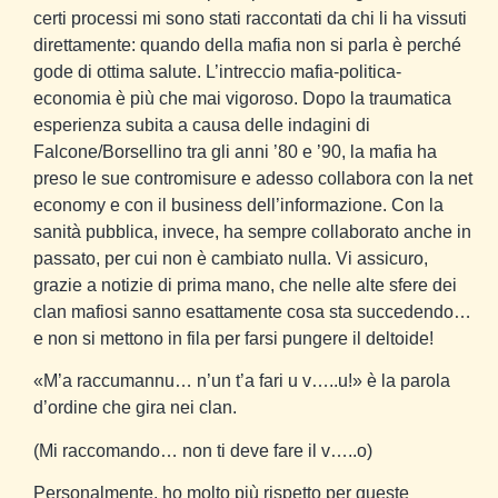
certi processi mi sono stati raccontati da chi li ha vissuti
direttamente: quando della mafia non si parla è perché
gode di ottima salute. L’intreccio mafia-politica-
economia è più che mai vigoroso. Dopo la traumatica
esperienza subita a causa delle indagini di
Falcone/Borsellino tra gli anni ’80 e ’90, la mafia ha
preso le sue contromisure e adesso collabora con la net
economy e con il business dell’informazione. Con la
sanità pubblica, invece, ha sempre collaborato anche in
passato, per cui non è cambiato nulla. Vi assicuro,
grazie a notizie di prima mano, che nelle alte sfere dei
clan mafiosi sanno esattamente cosa sta succedendo…
e non si mettono in fila per farsi pungere il deltoide!
«M’a raccumannu… n’un t’a fari u v…..u!» è la parola
d’ordine che gira nei clan.
(Mi raccomando… non ti deve fare il v…..o)
Personalmente, ho molto più rispetto per queste