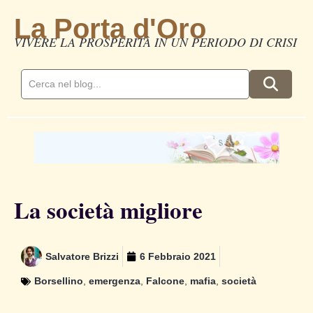
La Porta d'Oro
VIVERE LA PROSPERITÀ IN UN PERIODO DI CRISI
La società migliore
Salvatore Brizzi
6 Febbraio 2021
Borsellino
,
emergenza
,
Falcone
,
mafia
,
società