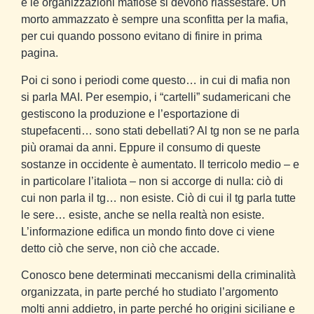
e le organizzazioni mafiose si devono riassestare. Un
morto ammazzato è sempre una sconfitta per la mafia,
per cui quando possono evitano di finire in prima
pagina.
Poi ci sono i periodi come questo… in cui di mafia non
si parla MAI. Per esempio, i “cartelli” sudamericani che
gestiscono la produzione e l’esportazione di
stupefacenti… sono stati debellati? Al tg non se ne parla
più oramai da anni. Eppure il consumo di queste
sostanze in occidente è aumentato. Il terricolo medio – e
in particolare l’italiota – non si accorge di nulla: ciò di
cui non parla il tg… non esiste. Ciò di cui il tg parla tutte
le sere… esiste, anche se nella realtà non esiste.
L’informazione edifica un mondo finto dove ci viene
detto ciò che serve, non ciò che accade.
Conosco bene determinati meccanismi della criminalità
organizzata, in parte perché ho studiato l’argomento
molti anni addietro, in parte perché ho origini siciliane e