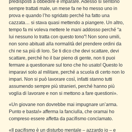
predisposti a obbedire e imparare. Adesso si sentono
sempre trattati male, un mese fa ne ho messo uno in
prova e quando l’ho sgridato perché ha fatto una
cazzata… si stava quasi mettendo a piangere. Un altro,
tempo fa mi voleva mettere le mani addosso perché “a
lui nessuno lo tratta con questo tono”! Non sono umili,
non sono abituati alla normalità del prendere ordini da
chi ne sa più di loro. Se ti dico che devi scattare, devi
scattare, perché ho il bar pieno di gente, non ti puoi
fermare a questionare sul tono che ho usato! Questo lo
imparavi solo al militare, perché a scuola di certo non lo
impari. Non si può lavorare così, infatti stanno tutti
assumendo sempre più stranieri, perché hanno più
voglia di lavorare e non si mettono a fare questioni».
«Un giovane non dovrebbe mai impugnare un’arma.
Punto e basta!» afferma la fanciulla, che oramai ho
compreso essere affetta da pacifismo conclamato.
«Il pacifismo è un disturbo mentale – azzardo io – e