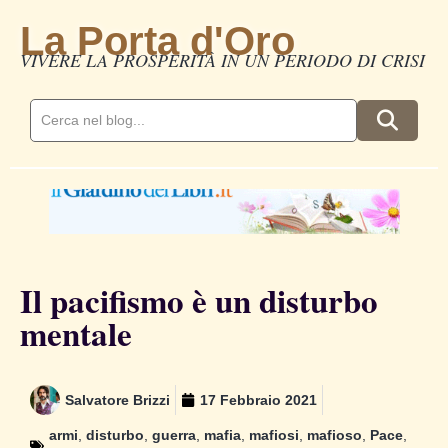
La Porta d'Oro
VIVERE LA PROSPERITÀ IN UN PERIODO DI CRISI
Il pacifismo è un disturbo
mentale
Salvatore Brizzi
17 Febbraio 2021
armi
,
disturbo
,
guerra
,
mafia
,
mafiosi
,
mafioso
,
Pace
,