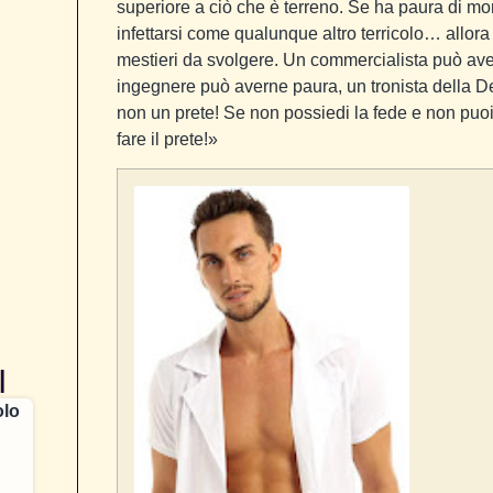
superiore a ciò che è terreno. Se ha paura di morir
infettarsi come qualunque altro terricolo… allora n
mestieri da svolgere. Un commercialista può av
ingegnere può averne paura, un tronista della De
non un prete! Se non possiedi la fede e non puoi
fare il prete!»
I