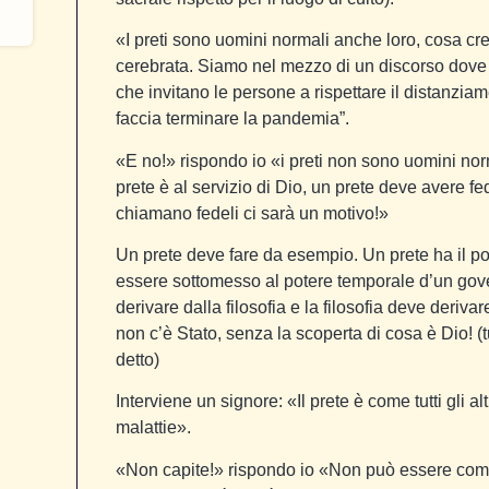
«I preti sono uomini normali anche loro, cosa c
cerebrata. Siamo nel mezzo di un discorso dove i
che invitano le persone a rispettare il distanziam
faccia terminare la pandemia”.
«E no!» rispondo io «i preti non sono uomini no
prete è al servizio di Dio, un prete deve avere fe
chiamano fedeli ci sarà un motivo!»
Un prete deve fare da esempio. Un prete ha il po
essere sottomesso al potere temporale d’un gove
derivare dalla filosofia e la filosofia deve deriv
non c’è Stato, senza la scoperta di cosa è Dio! (t
detto)
Interviene un signore: «Il prete è come tutti gli al
malattie».
«Non capite!» rispondo io «Non può essere come tu