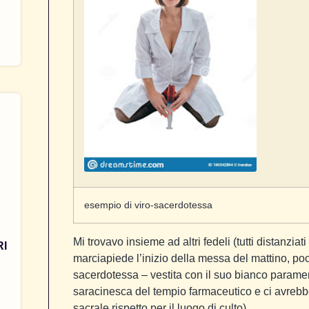
esempio di viro-sacerdotessa
Mi trovavo insieme ad altri fedeli (tutti distanzia
RI
marciapiede l’inizio della messa del mattino, poc
sacerdotessa – vestita con il suo bianco paramen
saracinesca del tempio farmaceutico e ci avrebbe 
sacrale rispetto per il luogo di culto).