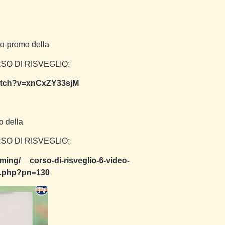
eo-promo della
SO DI RISVEGLIO:
watch?v=xnCxZY33sjM
o della
SO DI RISVEGLIO:
eaming/__corso-di-risveglio-6-video-
g.php?pn=130