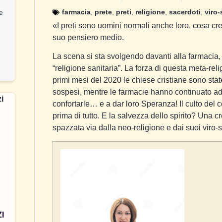
farmacia
,
prete
,
preti
,
religione
,
sacerdoti
,
viro-
 e
«I preti sono uomini normali anche loro, cosa cr
suo pensiero medio.
La scena si sta svolgendo davanti alla farmacia, i
“religione sanitaria”. La forza di questa meta-reli
primi mesi del 2020 le chiese cristiane sono stat
sospesi, mentre le farmacie hanno continuato a
confortarle… e a dar loro Speranza! Il culto del c
prima di tutto. E la salvezza dello spirito? Una 
spazzata via dalla neo-religione e dai suoi viro-s
I