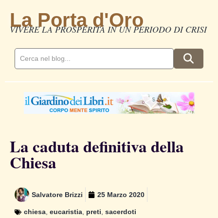
La Porta d'Oro
VIVERE LA PROSPERITÀ IN UN PERIODO DI CRISI
La caduta definitiva della
Chiesa
Salvatore Brizzi
25 Marzo 2020
chiesa
,
eucaristia
,
preti
,
sacerdoti