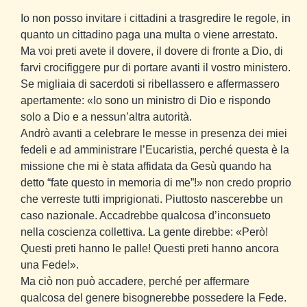
Io non posso invitare i cittadini a trasgredire le regole, in
quanto un cittadino paga una multa o viene arrestato.
Ma voi preti avete il dovere, il dovere di fronte a Dio, di
farvi crocifiggere pur di portare avanti il vostro ministero.
Se migliaia di sacerdoti si ribellassero e affermassero
apertamente: «Io sono un ministro di Dio e rispondo
solo a Dio e a nessun’altra autorità.
Andrò avanti a celebrare le messe in presenza dei miei
fedeli e ad amministrare l’Eucaristia, perché questa è la
missione che mi è stata affidata da Gesù quando ha
detto “fate questo in memoria di me”!» non credo proprio
che verreste tutti imprigionati. Piuttosto nascerebbe un
caso nazionale. Accadrebbe qualcosa d’inconsueto
nella coscienza collettiva. La gente direbbe: «Però!
Questi preti hanno le palle! Questi preti hanno ancora
una Fede!».
Ma ciò non può accadere, perché per affermare
qualcosa del genere bisognerebbe possedere la Fede.