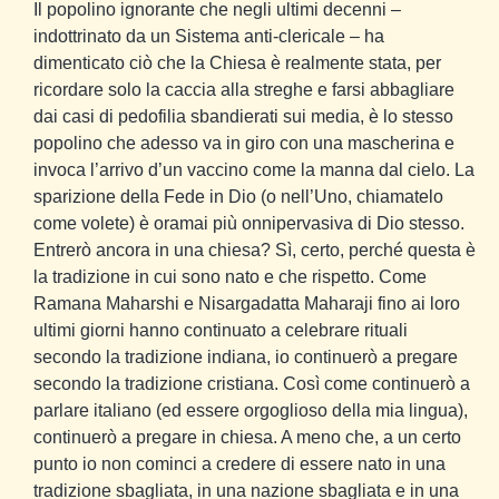
Il popolino ignorante che negli ultimi decenni –
indottrinato da un Sistema anti-clericale – ha
dimenticato ciò che la Chiesa è realmente stata, per
ricordare solo la caccia alla streghe e farsi abbagliare
dai casi di pedofilia sbandierati sui media, è lo stesso
popolino che adesso va in giro con una mascherina e
invoca l’arrivo d’un vaccino come la manna dal cielo. La
sparizione della Fede in Dio (o nell’Uno, chiamatelo
come volete) è oramai più onnipervasiva di Dio stesso.
Entrerò ancora in una chiesa? Sì, certo, perché questa è
la tradizione in cui sono nato e che rispetto. Come
Ramana Maharshi e Nisargadatta Maharaji fino ai loro
ultimi giorni hanno continuato a celebrare rituali
secondo la tradizione indiana, io continuerò a pregare
secondo la tradizione cristiana. Così come continuerò a
parlare italiano (ed essere orgoglioso della mia lingua),
continuerò a pregare in chiesa. A meno che, a un certo
punto io non cominci a credere di essere nato in una
tradizione sbagliata, in una nazione sbagliata e in una