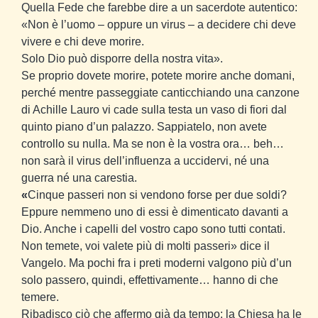
Quella Fede che farebbe dire a un sacerdote autentico:
«Non è l’uomo – oppure un virus – a decidere chi deve
vivere e chi deve morire.
Solo Dio può disporre della nostra vita».
Se proprio dovete morire, potete morire anche domani,
perché mentre passeggiate canticchiando una canzone
di Achille Lauro vi cade sulla testa un vaso di fiori dal
quinto piano d’un palazzo. Sappiatelo, non avete
controllo su nulla. Ma se non è la vostra ora… beh…
non sarà il virus dell’influenza a uccidervi, né una
guerra né una carestia.
«
Cinque passeri non si vendono forse per due soldi?
Eppure nemmeno uno di essi è dimenticato davanti a
Dio. Anche i capelli del vostro capo sono tutti contati.
Non temete, voi valete più di molti passeri» dice il
Vangelo. Ma pochi fra i preti moderni valgono più d’un
solo passero, quindi, effettivamente… hanno di che
temere.
Ribadisco ciò che affermo già da tempo: la Chiesa ha le