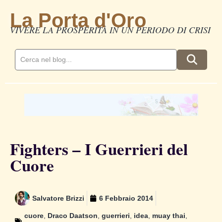
La Porta d'Oro
VIVERE LA PROSPERITÀ IN UN PERIODO DI CRISI
Fighters – I Guerrieri del
Cuore
Salvatore Brizzi
6 Febbraio 2014
cuore
,
Draco Daatson
,
guerrieri
,
idea
,
muay thai
,