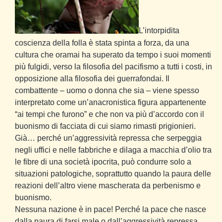
L’intorpidita
coscienza della folla è stata spinta a forza, da una
cultura che oramai ha superato da tempo i suoi momenti
più fulgidi, verso la filosofia del pacifismo a tutti i costi, in
opposizione alla filosofia dei guerrafondai. Il
combattente – uomo o donna che sia – viene spesso
interpretato come un’anacronistica figura appartenente
“ai tempi che furono” e che non va più d’accordo con il
buonismo di facciata di cui siamo rimasti prigionieri.
Già… perché un’aggressività repressa che serpeggia
negli uffici e nelle fabbriche e dilaga a macchia d’olio tra
le fibre di una società ipocrita, può condurre solo a
situazioni patologiche, soprattutto quando la paura delle
reazioni dell’altro viene mascherata da perbenismo e
buonismo.
Nessuna nazione è in pace! Perché la pace che nasce
dalla paura di farsi male o dall’aggressività repressa