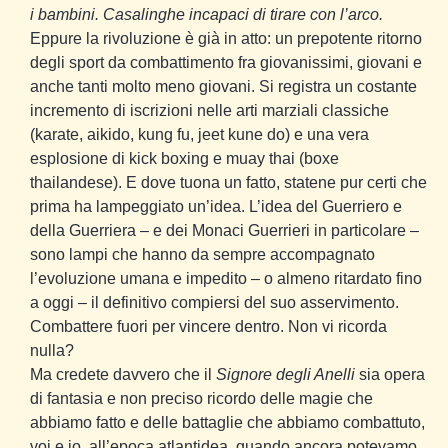
i bambini. Casalinghe incapaci di tirare con l’arco.
Eppure la rivoluzione è già in atto: un prepotente ritorno
degli sport da combattimento fra giovanissimi, giovani e
anche tanti molto meno giovani. Si registra un costante
incremento di iscrizioni nelle arti marziali classiche
(karate, aikido, kung fu, jeet kune do) e una vera
esplosione di kick boxing e muay thai (boxe
thailandese). E dove tuona un fatto, statene pur certi che
prima ha lampeggiato un’idea. L’idea del Guerriero e
della Guerriera – e dei Monaci Guerrieri in particolare –
sono lampi che hanno da sempre accompagnato
l’evoluzione umana e impedito – o almeno ritardato fino
a oggi – il definitivo compiersi del suo asservimento.
Combattere fuori per vincere dentro. Non vi ricorda
nulla?
Ma credete davvero che il
Signore degli Anelli
sia opera
di fantasia e non preciso ricordo delle magie che
abbiamo fatto e delle battaglie che abbiamo combattuto,
voi e io, all’epoca atlantidea, quando ancora potevamo