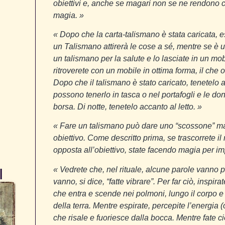
obiettivi e, anche se magari non se ne rendono 
magia. »
« Dopo che la carta-talismano è stata caricata, 
un Talismano attirerà le cose a sé, mentre se è 
un talismano per la salute e lo lasciate in un mob
ritroverete con un mobile in ottima forma, il che
Dopo che il talismano è stato caricato, tenetelo 
possono tenerlo in tasca o nel portafogli e le do
borsa. Di notte, tenetelo accanto al letto. »
« Fare un talismano può dare uno “scossone” magi
obiettivo. Come descritto prima, se trascorrete i
opposta all’obiettivo, state facendo magia per im
« Vedrete che, nel rituale, alcune parole vanno 
I
vanno, si dice, “fatte vibrare”. Per far ciò, insp
che entra e scende nei polmoni, lungo il corpo e 
della terra. Mentre espirate, percepite l’energia (
che risale e fuoriesce dalla bocca. Mentre fate c