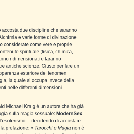
to accosta due discipline che saranno
lchimia e varie forme di divinazione
uro considerate come vere e proprie
ontenuto spirituale (fisica, chimica,
ranno ridimensionati e faranno
tre antiche scienze. Giusto per fare un
apparenza esteriore dei fenomeni
gia, la quale si occupa invece della
nti nelle differenti dimensioni
ald Michael Kraig è un autore che ha già
logia sulla magia sessuale:
ModernSex
dell’esoterismo… decidendo di accostare
lla prefazione: «
Tarocchi e Magia
non è