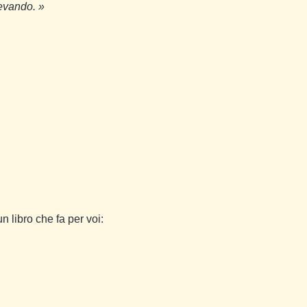
levando.
»
n libro che fa per voi: