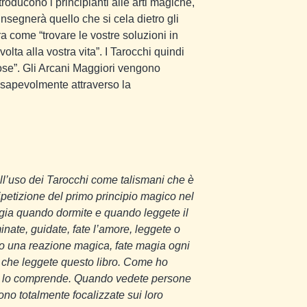
roducono i principianti alle arti magiche,
segnerà quello che si cela dietro gli
a come “trovare le vostre soluzioni in
a alla vostra vita”. I Tarocchi quindi
ose”. Gli Arcani Maggiori vengono
nsapevolmente attraverso la
ll’uso dei Tarocchi come talismani che è
petizione del primo principio magico nel
agia quando dormite e quando leggete il
nate, guidate, fate l’amore, leggete o
no una reazione magica, fate magia ogni
 che leggete questo libro. Come ho
non lo comprende. Quando vedete persone
no totalmente focalizzate sui loro