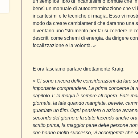
un semplice libro di incantesimi o formule che int
bensì un manuale di autodeterminazione che vi in
incantesimi e le tecniche di magia. Esso vi mostr
modo da creare cambiamenti che daranno una svolt
diventano uno “strumento per far succedere le c
descritti come schemi di energia, da dirigere co
focalizzazione e la volontà. »
E ora lasciamo parlare direttamente Kraig:
« Ci sono ancora delle considerazioni da fare su
importante comprendere. La prima concerne la ri
capitolo 1: la magia è sempre all’opera. Fate m
giornale, la fate quando mangiate, bevete, cammi
guardate un film. Ogni pensiero o azione avran
secondo del giorno e la state facendo anche ora
scritto prima, la maggior parte delle persone 
che hanno molto successo, vi accorgerete che so