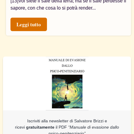
[13]Voi siete il sale della terra; ma se il sale perdesse il
sapore, con che cosa lo si potrà render...
Leggi tutto
Iscriviti alla newsletter di Salvatore Brizzi e
ricevi
gratuitamente
il PDF
“Manuale di evasione dallo
psico-penitenziario”