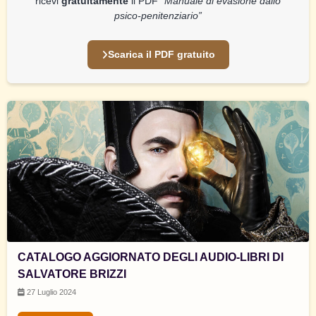
ricevi
gratuitamente
il PDF
“Manuale di evasione dallo
psico-penitenziario”
Scarica il PDF gratuito
CATALOGO AGGIORNATO DEGLI AUDIO-LIBRI DI
SALVATORE BRIZZI
27 Luglio 2024