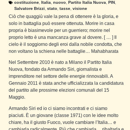
costituzione
,
Italia
,
nuovo
,
Partito Italia Nuova
,
PIN
,
Salvatore Brizzi
,
stato
,
tasse
,
visione
Ciò che quaggiù vale la pena di ottenere è la gloria, e
solo in battaglia può essere ottenuta. Morire in casa
propria è biasimevole per un guerriero; morire nel
proprio letto è una mancanza grave al dovere. [ … ] Il
cielo è il soggiorno degli eroi dalla nobile condotta, che
non voltano la schiena nelle battaglie…
Mahabharata
Nel Settembre 2010 è nato a Milano il
Partito Italia
Nuova
, fondato da Armando Siri, giornalista e
imprenditore nel settore delle energie rinnovabili. A
Gennaio 2011 è stata anche ufficializzata la candidatura
del partito alle prossime elezioni comunali del 15
Maggio.
Armando Siri ed io ci siamo incontrati e ci siamo
piaciuti. È un giovane (classe 1971) con le idee molto
chiare, ha il giusto Fuoco, vuole cambiare l’Italia… e
cambiarla radicalmente. Più che cambiarla… ribaltarla e