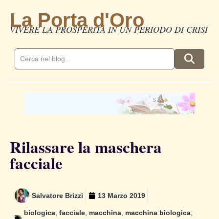
La Porta d'Oro
VIVERE LA PROSPERITÀ IN UN PERIODO DI CRISI
Rilassare la maschera
facciale
Salvatore Brizzi
13 Marzo 2019
biologica
,
facciale
,
macchina
,
macchina biologica
,