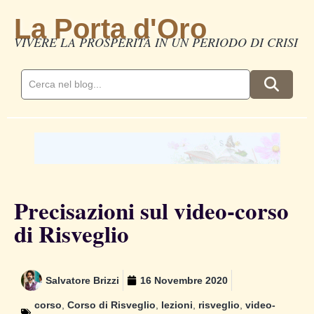
La Porta d'Oro
VIVERE LA PROSPERITÀ IN UN PERIODO DI CRISI
Precisazioni sul video-corso
di Risveglio
Salvatore Brizzi
16 Novembre 2020
corso
,
Corso di Risveglio
,
lezioni
,
risveglio
,
video-