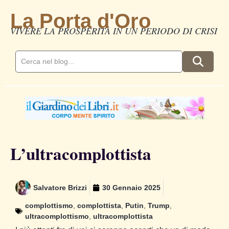
La Porta d'Oro
VIVERE LA PROSPERITÀ IN UN PERIODO DI CRISI
L’ultracomplottista
Salvatore Brizzi
30 Gennaio 2025
complottismo
,
complottista
,
Putin
,
Trump
,
ultracomplottismo
,
ultracomplottista