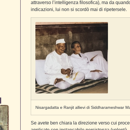
attraverso l’intelligenza filosofica), ma da quando
indicazioni, lui non si scordò mai di ripetersele.
I
Nisargadatta e Ranjit allievi di Siddharameshwar M
Se avete ben chiara la direzione verso cui proced
applicate con instancabile persistenza (volontà 