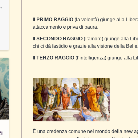
 e
Il PRIMO RAGGIO
(la volontà) giunge alla Liber
attaccamento e priva di paura.
Il SECONDO RAGGIO
(l’amore) giunge alla Li
chi ci dà fastidio e grazie alla visione della Be
Il TERZO RAGGIO
(l’intelligenza) giunge alla Li
È una credenza comune nel mondo della new age
I