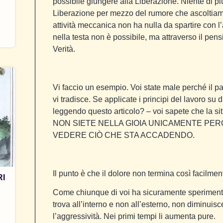
possibile giungere alla Liberazione. Niente di pi
Liberazione per mezzo del rumore che ascoltiamo t
attività meccanica non ha nulla da spartire con l
nella testa non è possibile, ma attraverso il pensi
Verità.
Vi faccio un esempio. Voi state male perché il pa
vi tradisce. Se applicate i principi del lavoro su 
leggendo questo articolo? – voi sapete che la
NON SIETE NELLA GIOIA UNICAMENTE PE
VEDERE CIÒ CHE STA ACCADENDO.
Il punto è che il dolore non termina così facilmen
RI
Come chiunque di voi ha sicuramente sperimentato
trova all’interno e non all’esterno, non diminui
l’aggressività. Nei primi tempi li aumenta pure.