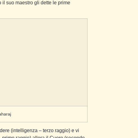
 il suo maestro gli dette le prime
aharaj
ere (intelligenza – terzo raggio) e vi
– primo raggio) allora il Cuore (secondo