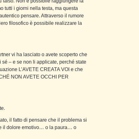
ù falso. Non è possibile raggiungere la
utti i giorni nella testa, ma questa
’autentico pensare. Attraverso il rumore
ero filosofico è possibile realizzare la
rtner vi ha lasciato o avete scoperto che
di sé – e se non li applicate, perché state
 situazione L’AVETE CREATA VOI e che
RCHÉ NON AVETE OCCHI PER
te.
, il fatto di pensare che il problema si
sce il dolore emotivo… o la paura… o