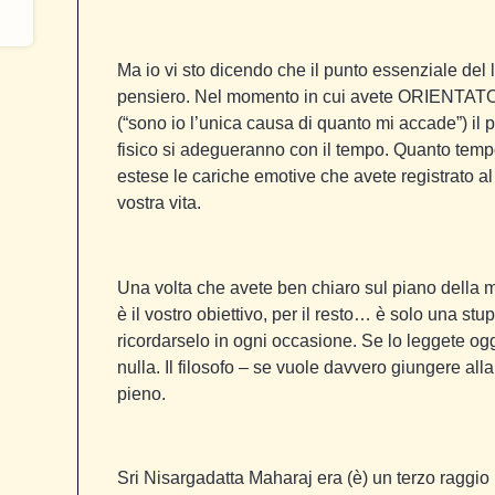
Ma io vi sto dicendo che il punto essenziale del l
pensiero. Nel momento in cui avete ORIENTA
(“sono io l’unica causa di quanto mi accade”) il pi
fisico si adegueranno con il tempo. Quanto tem
estese le cariche emotive che avete registrato al
vostra vita.
Una volta che avete ben chiaro sul piano della me
è il vostro obiettivo, per il resto… è solo una stu
ricordarselo in ogni occasione. Se lo leggete ogg
nulla. Il filosofo – se vuole davvero giungere all
pieno.
Sri Nisargadatta Maharaj era (è) un terzo raggio