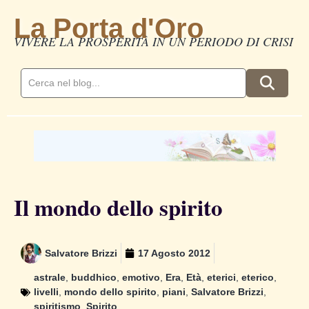
La Porta d'Oro
VIVERE LA PROSPERITÀ IN UN PERIODO DI CRISI
Il mondo dello spirito
Salvatore Brizzi
17 Agosto 2012
astrale
,
buddhico
,
emotivo
,
Era
,
Età
,
eterici
,
eterico
,
livelli
,
mondo dello spirito
,
piani
,
Salvatore Brizzi
,
spiritismo
,
Spirito