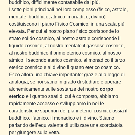
buddhico, difficilmente contattabile dai più.
I sette piani principali nel loro complesso (fisico, astrale,
mentale, buddhico, atmico, monadico, divino)
costituiscono il piano Fisico Cosmico, in una scala più
elevata. Per cui al nostro piano fisico corrisponde lo
strato solido cosmico, al nostro astrale corrisponde il
liquido cosmico, al nostro mentale il gassoso cosmico,
al nostro buddhico il primo eterico cosmico, al nostro
atmico il secondo eterico cosmico, al monadico il terzo
eterico cosmico e al divino il quarto eterico cosmico.
Ecco allora una chiave importante: grazie alla legge di
analogia, se noi siamo in grado di studiare e operare
alchemicamente sulle sostanze del nostro
corpo
eterico
e i quattro strati di cui è composto, abbiamo
rapidamente accesso e sviluppiamo in noi le
caratteristiche superiori dei piani eterici cosmici, ossia il
buddhico, l’atmico, il monadico e il divino. Stiamo
parlando dell’equivalente di utilizzare una scorciatoia
per giungere sulla vetta.