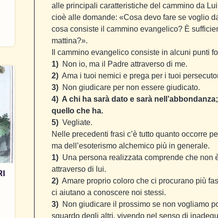
alle principali caratteristiche del cammino da L
cioè alle domande: «Cosa devo fare se voglio da
cosa consiste il cammino evangelico? È sufficie
mattina?».
Il cammino evangelico consiste in alcuni punti f
1)
Non io, ma il Padre attraverso di me.
2)
Ama i tuoi nemici e prega per i tuoi persecutor
3)
Non giudicare per non essere giudicato.
4)
A chi ha sarà dato e sarà nell’abbondanza;
quello che ha.
5)
Vegliate.
Nelle precedenti frasi c’è tutto quanto occorre per
ma dell’esoterismo alchemico più in generale.
1)
Una persona realizzata comprende che non è 
attraverso di lui.
RI
2)
Amare proprio coloro che ci procurano più fas
ci aiutano a conoscere noi stessi.
3)
Non giudicare il prossimo se non vogliamo poi 
sguardo degli altri, vivendo nel senso di inadeg