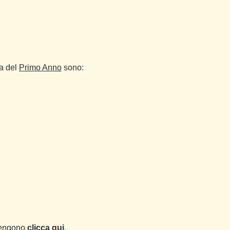
ma del
Primo Anno
sono:
i tengono
clicca qui
.