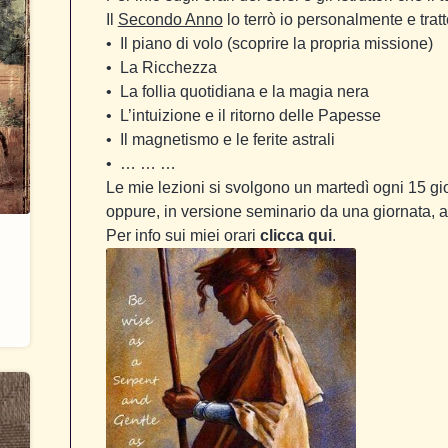
Il
Secondo Anno
lo terrò io personalmente e trat
•
Il piano di volo (scoprire la propria missione)
•
La Ricchezza
•
La follia quotidiana e la magia nera
•
L’intuizione e il ritorno delle Papesse
•
Il magnetismo e le ferite astrali
•
… … …
Le mie lezioni si svolgono un martedì ogni 15 gi
oppure, in versione seminario da una giornata, 
Per info sui miei orari
clicca qui
.