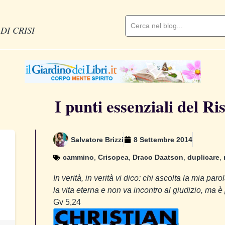
DI CRISI
I punti essenziali del Ri
Salvatore Brizzi
8 Settembre 2014
cammino
,
Crisopea
,
Draco Daatson
,
duplicare
,
In verità, in verità vi dico: chi ascolta la mia pa
la vita eterna e non va incontro al giudizio, ma è 
Gv 5,24