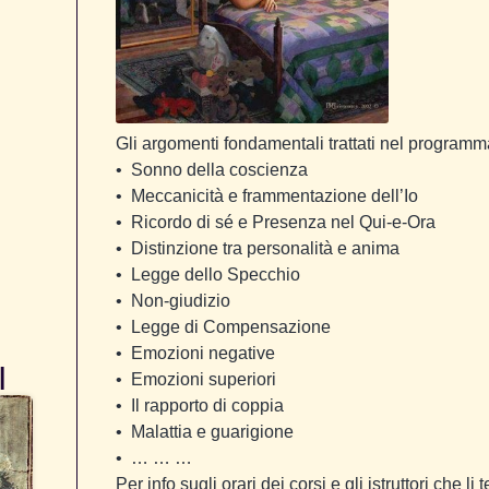
Gli argomenti fondamentali trattati nel program
•
Sonno della coscienza
•
Meccanicità e frammentazione dell’Io
•
Ricordo di sé e Presenza nel Qui-e-Ora
•
Distinzione tra personalità e anima
•
Legge dello Specchio
•
Non-giudizio
•
Legge di Compensazione
•
Emozioni negative
I
•
Emozioni superiori
•
Il rapporto di coppia
•
Malattia e guarigione
•
… … …
Per info sugli orari dei corsi e gli istruttori che l