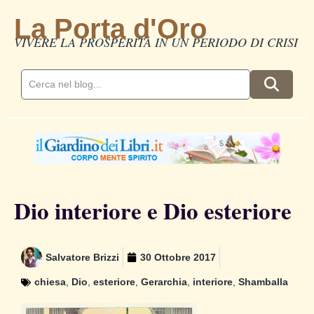
La Porta d'Oro
VIVERE LA PROSPERITÀ IN UN PERIODO DI CRISI
Dio interiore e Dio esteriore
Salvatore Brizzi
30 Ottobre 2017
chiesa
,
Dio
,
esteriore
,
Gerarchia
,
interiore
,
Shamballa