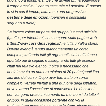
può ancora esprimersi, perché dovete prima equilibrare
il corpo emotivo, il centro sessuale e i pensieri. E questo
lo si fa con il tempo, attraverso una progressiva
gestione delle emozioni
(pensieri e sessualità
seguono a ruota).
Se invece volete far parte del gruppo istruttori ufficiale
(quello, per intenderci, che compare sulla pagina web
https://www.corsidirisveglio.it/
) è tutta un’altra storia.
Dovete aver già tenuto autonomamente un corso
completo, trattando tutti gli argomenti citati nell’elenco
riportato qui di seguito e assegnando tutti gli esercizi
citati nel relativo elenco. Inoltre è necessario che
abbiate avuto un numero minimo di 20 partecipanti fino
alla fine del corso. Dopo aver terminato un corso
completo, verrete invitati a una riunione degli istruttori,
dove avremo l’occasione di conoscerci. Le decisioni
non vengono prese unicamente da me, bensì da tutto il
gruppo. In quell’occasione porterete con voi la
registrazione audio di una vostra lezione, giusto perché