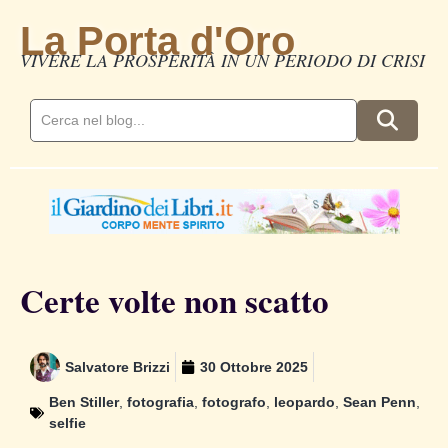
La Porta d'Oro
VIVERE LA PROSPERITÀ IN UN PERIODO DI CRISI
Certe volte non scatto
Salvatore Brizzi
30 Ottobre 2025
Ben Stiller
,
fotografia
,
fotografo
,
leopardo
,
Sean Penn
,
selfie