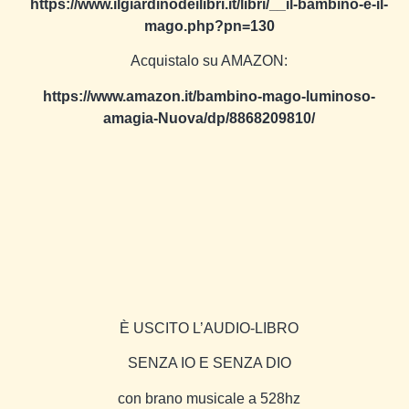
https://www.ilgiardinodeilibri.it/libri/__il-bambino-e-il-
mago.php?pn=130
Acquistalo su AMAZON:
https://www.amazon.it/bambino-mago-luminoso-
amagia-Nuova/dp/8868209810/
È USCITO L’AUDIO-LIBRO
SENZA IO E SENZA DIO
con brano musicale a 528hz