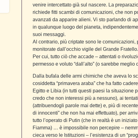
venire intercettato già sul nascere. La preparazion
richiede fitti scambi di comunicazioni, che non
avanzati da apparire alieni. Vi sto parlando di a
in qualunque luogo del pianeta, indipendentemen
suoi messaggi.
Al contrario, più criptate sono le comunicazioni,
monitorate dall’occhio vigile del Grande Fratello
Per cui, tutto ciò che accade – attentati o rivol
permesso e voluto “dall’alto” (o sarebbe meglio d
Dalla bufala delle armi chimiche che aveva lo s
cosiddetta “primavera araba” che ha fatto cadere d
Egitto e Libia (in tutti questi paesi la situazione
credo che non interessi più a nessuno), ai tentat
(attribuendogli parole mai dette) e, più di recente,
di innocenti” che non ha mai effettuato), per arri
tutto l’operato di Putin (che in realtà è un iniziato
Fiamma) … è impossibile non percepire – nemmeno
cieca verso le Istituzioni – l’esistenza di un “p