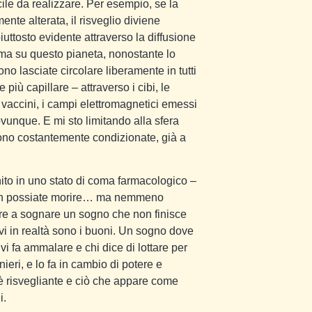
cile da realizzare. Per esempio, se la
nte alterata, il risveglio diviene
iuttosto evidente attraverso la diffusione
, ma su questo pianeta, nonostante lo
o lasciate circolare liberamente in tutti
più capillare – attraverso i cibi, le
i vaccini, i campi elettromagnetici emessi
vunque. E mi sto limitando alla sfera
ono costantemente condizionate, già a
ito in uno stato di coma farmacologico –
non possiate morire… ma nemmeno
re a sognare un sogno che non finisce
ivi in realtà sono i buoni. Un sogno dove
 vi fa ammalare e chi dice di lottare per
nieri, e lo fa in cambio di potere e
 risvegliante e ciò che appare come
i.