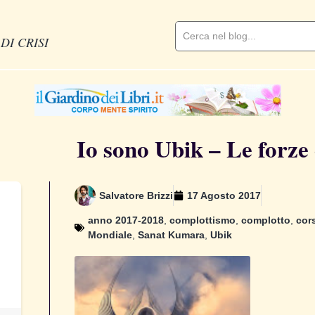
DI CRISI
Io sono Ubik – Le forze
Salvatore Brizzi
17 Agosto 2017
anno 2017-2018
,
complottismo
,
complotto
,
cors
Mondiale
,
Sanat Kumara
,
Ubik