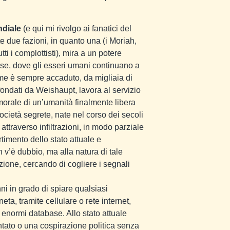
diale
(e qui mi rivolgo ai fanatici del
e due fazioni, in quanto una (i Moriah,
ti i complottisti), mira a un potere
rse, dove gli esseri umani continuano a
ome è sempre accaduto, da migliaia di
i fondati da Weishaupt, lavora al servizio
orale di un’umanità finalmente libera
cietà segrete, nate nel corso dei secoli
 attraverso infiltrazioni, in modo parziale
timento dello stato attuale e
v’è dubbio, ma alla natura di tale
ione, cercando di cogliere i segnali
 in grado di spiare qualsiasi
ta, tramite cellulare o rete internet,
 enormi database. Allo stato attuale
tato o una cospirazione politica senza