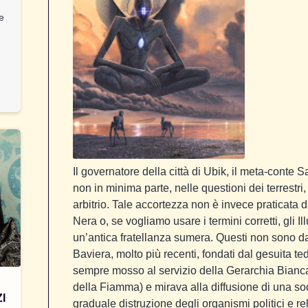
 e
Il governatore della città di Ubik, il meta-conte
non in minima parte, nelle questioni dei terrestri,
arbitrio. Tale accortezza non è invece praticata d
Nera o, se vogliamo usare i termini corretti, gli I
un’antica fratellanza sumera. Questi non sono da
Baviera, molto più recenti, fondati dal gesuita t
sempre mosso al servizio della Gerarchia Bianca (
della Fiamma) e mirava alla diffusione di una s
I
graduale distruzione degli organismi politici e r