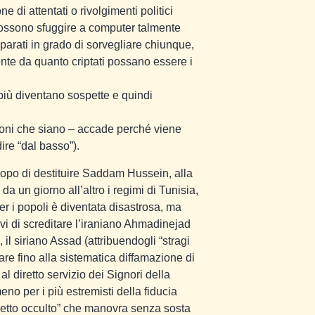
e di attentati o rivolgimenti politici
 possono sfuggire a computer talmente
pparati in grado di sorvegliare chiunque,
te da quanto criptati possano essere i
 più diventano sospette e quindi
.
uzioni che siano – accade perché viene
ire “dal basso”).
copo di destituire Saddam Hussein, alla
a un giorno all’altro i regimi di Tunisia,
 per i popoli è diventata disastrosa, ma
ivi di screditare l’iraniano Ahmadinejad
 il siriano Assad (attribuendogli “stragi
vare fino alla sistematica diffamazione di
 al diretto servizio dei Signori della
 per i più estremisti della fiducia
rogetto occulto” che manovra senza sosta