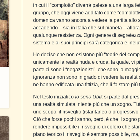
in cui il “complotto” diverrà palese a una larga fe
gruppo, che oggi viene additato come “complotti
domenica vanno ancora a vedere la partita allo s
accadendo – sia in Italia che sul pianeta – allor
qualunque resistenza. Ogni genere di segretezza
sistema e ai suoi principi sarà categorica e inelut
Ho deciso che non esistono più “teorie del compl
unicamente la realtà nuda e cruda, la quale, vi p
parte ci sono i “negazionisti”, che sono la magg
ignoranza non sono in grado di vedere la realtà c
ne hanno edificata una fittizia, che li fa stare più t
Nel testo iniziatico
Io sono Ubik
si parte dal pres
una realtà simulata, niente più che un sogno. T
uno scopo: il risveglio (istantaneo o progressivo 
Ciò che forse pochi sanno, però, è che il sogno 
rendere impossibile il risveglio di coloro che s
piano teorico il risveglio è sempre possibile, ma,