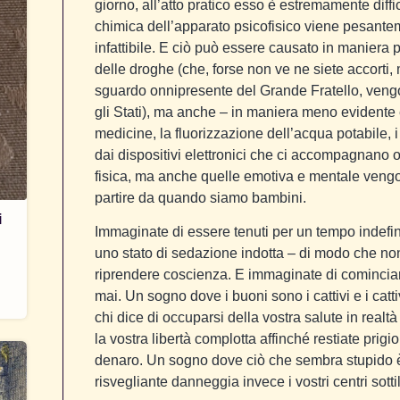
giorno, all’atto pratico esso è estremamente diffi
chimica dell’apparato psicofisico viene pesanteme
infattibile. E ciò può essere causato in maniera p
delle droghe (che, forse non ve ne siete accorti
sguardo onnipresente del Grande Fratello, vengon
gli Stati), ma anche – in maniera meno evidente e 
medicine, la fluorizzazione dell’acqua potabile, 
dai dispositivi elettronici che ci accompagnano o
fisica, ma anche quelle emotiva e mentale veng
partire da quando siamo bambini.
i
Immaginate di essere tenuti per un tempo indefin
uno stato di sedazione indotta – di modo che 
riprendere coscienza. E immaginate di comincia
mai. Un sogno dove i buoni sono i cattivi e i catt
chi dice di occuparsi della vostra salute in realtà
la vostra libertà complotta affinché restiate prigio
denaro. Un sogno dove ciò che sembra stupido è
risvegliante danneggia invece i vostri centri sottil