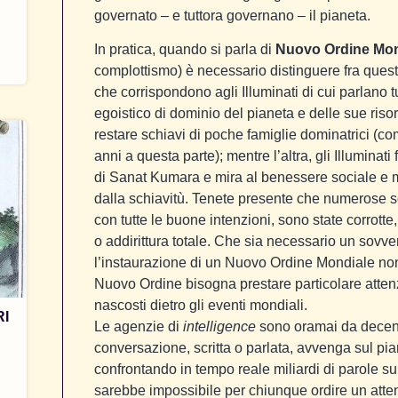
governato – e tuttora governano – il pianeta.
In pratica, quando si parla di
Nuovo Ordine Mon
complottismo) è necessario distinguere fra quest
che corrispondono agli Illuminati di cui parlano tut
egoistico di dominio del pianeta e delle sue riso
restare schiavi di poche famiglie dominatrici (c
anni a questa parte); mentre l’altra, gli Illuminat
di Sanat Kumara e mira al benessere sociale e m
dalla schiavitù. Tenete presente che numerose so
con tutte le buone intenzioni, sono state corrotte,
o addirittura totale. Che sia necessario un sovver
l’instaurazione di un Nuovo Ordine Mondiale non 
Nuovo Ordine bisogna prestare particolare attenz
nascosti dietro gli eventi mondiali.
RI
Le agenzie di
intelligence
sono oramai da decenni
conversazione, scritta o parlata, avvenga sul piane
confrontando in tempo reale miliardi di parole su
sarebbe impossibile per chiunque ordire un atten